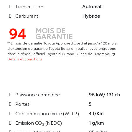
Transmission
Automat.
Carburant
Hybride
94
MOIS DE
GARANTIE
*12 mois de garantie Toyota Approved Used et jusqu’à 120 mois
d’extension de garantie Toyota Relax en réalisant vos entretiens
dans le réseau officiel Toyota du Grand-Duché de Luxembourg
Détails et conditions
Puissance combinée
96 kW/ 131 ch
Portes
5
Consommation mixte (WLTP)
4 l/Km
Emission CO
(NEDC)
1 g/km
2
Emission CO
(WLTP)
95 g/km