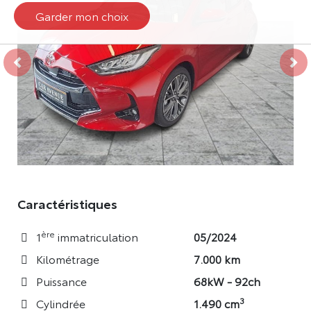
Garder mon choix
Véhicule précédent
Véh
Caractéristiques
ère
1
immatriculation
05/2024
Kilométrage
7.000 km
Puissance
68kW - 92ch
3
Cylindrée
1.490 cm