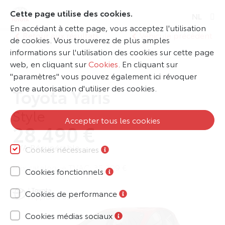
Cette page utilise des cookies.
NL
En accédant à cette page, vous acceptez l'utilisation
Retour aux résultats
Véhicule précédent
de cookies. Vous trouverez de plus amples
informations sur l'utilisation des cookies sur cette page
web, en cliquant sur
Cookies
. En cliquant sur
"paramètres" vous pouvez également ici révoquer
votre autorisation d'utiliser des cookies.
Toyota Yaris
Style
Accepter tous les cookies
28.490 €
TVA Récupérable
Cookies nécessaires
Prix catalogue TVAC: 35.399 €
Cookies fonctionnels
Cookies de performance
Cookies médias sociaux